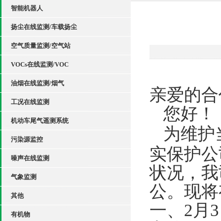
智能机器人
扬尘在线监测/车载扬尘
空气质量监测/空气站
VOCs在线监测/VOC
油烟在线监测/烟气
亲爱的合
工况在线监测
您好！
机动车尾气遥测系统
为维护
污染源监控
实保护公
噪声在线监测
状况，我
气象监测
公。现将
其他
一、
2
月
3
有机物