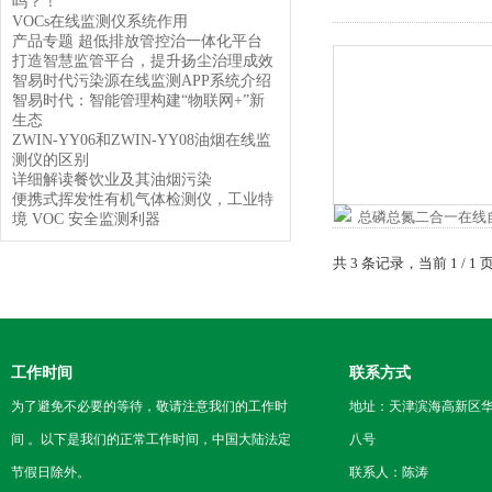
吗？！
VOCs在线监测仪系统作用
产品专题 超低排放管控治一体化平台
打造智慧监管平台，提升扬尘治理成效
智易时代污染源在线监测APP系统介绍
智易时代：智能管理构建“物联网+”新
生态
ZWIN-YY06和ZWIN-YY08油烟在线监
测仪的区别
详细解读餐饮业及其油烟污染
便携式挥发性有机气体检测仪，工业特
境 VOC 安全监测利器
共 3 条记录，当前 1 /
工作时间
联系方式
为了避免不必要的等待，敬请注意我们的工作时
地址：天津滨海高新区
间 。以下是我们的正常工作时间，中国大陆法定
八号
节假日除外。
联系人：陈涛