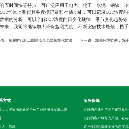
响应时间快等特点，可广泛应用于电力、化工、水泥、钢铁、冶
气体监测仪具备数据记录和存储功能，可以记录
浓度的
CO2
CO2
数据的分析，可以了解
浓度的日变化规律、季节变化趋势等
CO2
未来，我司将继续加大环保监测力度，不断突破技术瓶颈，携手
一篇：
智易时代化工园区安全风险智能化监管
下一篇：
加强环境监测，为环
案
撑
系方式
服务保障
址：天津滨海高新区华苑产业区海泰发展五道
良好的沟通和与客户建立互相
号
良好的客户服务的关键。在与
系人：陈涛
客户保持热情和友好的态度是