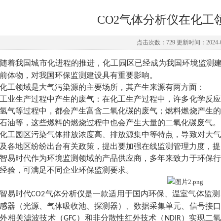
CO2气体分析仪在化工
点击次数：729 更新时间：2024-0
随着我国城市化进程的推进，化工园区已经成为我国环境监测
前体物，对我国环保监测建设具有重要影响。
化工领域是大气污染源的主要场所，其产生来源有两方面：
工业生产过程中产生的废气：在化工生产过程中，许多化学反应
氢气等过程中，都会产生富含二氧化碳的废气；燃料燃烧产生的
石油等，这些燃料的燃烧过程中也会产生大量的二氧化碳废气。
化工园区污染气体排放浓度高、排放源集中等特点，导致对大气
及各地区纷纷出台有关政策，提出要加强在线监测管理力度，提
智易时代作为环境监测领域的产品供应商，多年来致力于环保行
经验，可满足不同企业环保监测要求。
智易时代
气体分析仪是一款适用于国内环保、温室气体监测
CO2
感器（光源、气体吸收池、探测器）、数据采集单元、信号接口
外相关滤波技术（
）和非分散性红外技术（
）实现二氧
GFC
NDIR