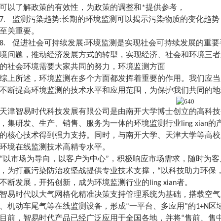
可以了解政策的有效性，为政策的调整和*提供参考，
7.
监测污染趋势:长期的环境监测可以揭示污染物质的变化趋
至关重要。
8.
促进社会可持续发展:环境监测是实现社会可持续发展的重
境问题，推动经济发展方式的转型，实现经济、社会和环境三者
的社会环境需要大家共同的努力，环境监测方面
综上所述，环境监测在多个方面都发挥着重要的作用。我们应当
不断提高环境监测的技术水平和应用范围，为保护我们共同的地
天津智易时代科技发展有限公司是由南开大学博士创立的高科技
，集研发、生产、销售、服务为一体的环境监测行业ling xia
的核心技术得到强力支持。同时，与南开大学、天津大学等高校
环境在线监测技术高精专水平。
“以市场为导向，以客户为中心”，积极响应市场需求，随时为
，为打赢污染防治攻坚战提供专业技术支撑，“以科技助力环保
不断发展，开拓创新，成为环境监测行业的ling xian者。
智易时代以大气网格化精准决策支持管理系统为基础，搭载空气
、机动车尾气等在线监测设备，形成“一平台、多应用”的1+N
目前，智易时代产品已经广泛应用于全国各地，并将“售前、售中