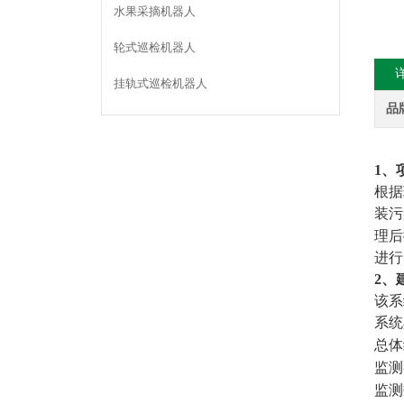
水果采摘机器人
轮式巡检机器人
挂轨式巡检机器人
品
1、
根据
装污
理后
进行
2、
该系
系统
总体
监测
监测