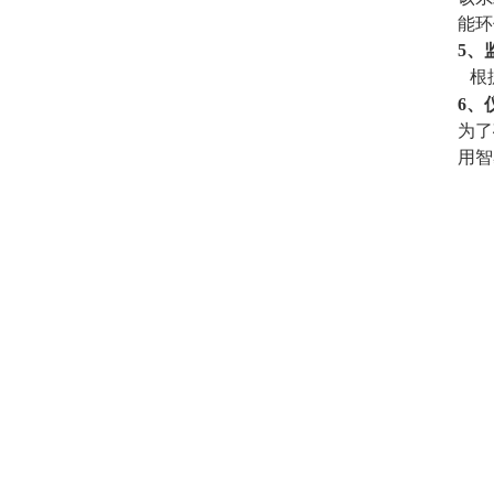
能环
5、
根
6、
为了
用
智