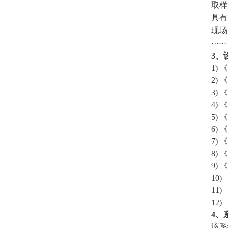
取样
具有
现场
······
3、
1)
2)
3)
4)
5)
6)
7)
8)
9)
10
11
12
4、
该系