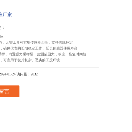
仪厂家
述：
厂家
展趋势，无需工具可实现传感器互换，支持离线标定
术，确保仪表的长期稳定工作，延长传感器使用寿命
式采样，内置强力采样泵，监测范围大，响应、恢复时间短
壳，可应用于极其复杂、恶劣的工况环境
24-01-24 访问量：2032
留言