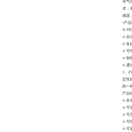
等气
术，
感器
•产
⊙ 
⊙ 
⊙ 
⊙ 
⊙ 
⊙ 通
3、
定性
的一
产品
⊙ 
⊙ 
⊙ 
⊙ 
⊙ 