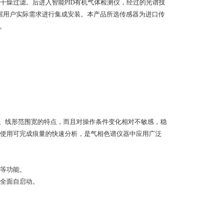
干燥过滤。后进入智能PID有机气体检测仪，经过的光谱技
根据用户实际需求进行集成安装。本产品所选传感器为进口传
。
度高、线形范围宽的特点，而且对操作条件变化相对不敏感，稳
使用可完成痕量的快速分析，是气相色谱仪器中应用广泛
传等功能。
会全面自启动。