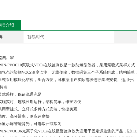
详细介绍
牌
智易时代
C监测厂家
ZWIN-PVOC10泵吸式VOCs在线监测仪是一款防爆型仪器，采用泵吸式采样
由气态污染物VOCs浓度监测、无线传输，数据采集三个子系统组成，结构简
系统采用模块化结构，组合方便，可根据用户实际需求进行集成安装。适用于厂
品特点
泵吸式采样，保证流通充足
可实现实时、连续长期运行，结构简单，维护方便
可采用壁挂式、立杆式多种方式安装，快捷美观
高精度、高分辨率，响应速度快
仪器显示屏智能背光，可选常开或常闭
ZWIN-PVOC06光离子化VOCs在线报警监测仪为适用于固定源监测的产品，