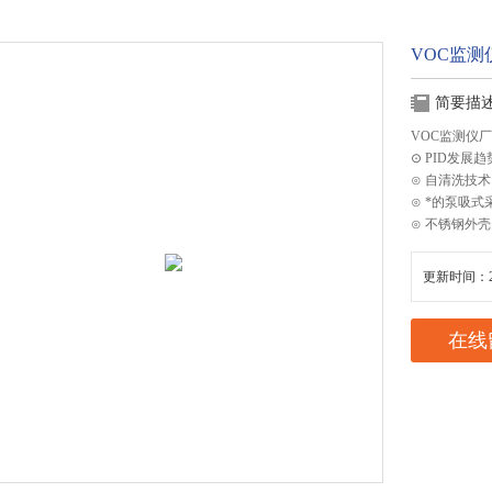
VOC监测
简要描
VOC监测仪
⊙ PID发
⊙ 自清洗技
⊙ *的泵吸
⊙ 不锈钢外
更新时间：20
在线