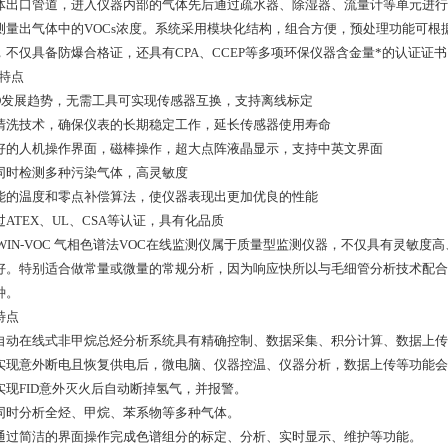
体出口管道，进入仪器内部的气体先后通过疏水器、除湿器、流量计等单元进行
测量出气体中的VOCs浓度。系统采用模块化结构，组合方便，预处理功能可
，不仅具备防爆合格证，还具有CPA、CCEP等多项环保仪器含金量*的认证证书
品特点
PID发展趋势，无需工具可实现传感器互换，支持离线标定
自清洗技术，确保仪表的长期稳定工作，延长传感器使用寿命
友好的人机操作界面，磁棒操作，超大点阵液晶显示，支持中英文界面
可同时检测多种污染气体，高灵敏度
智能的温度和零点补偿算法，使仪器表现出更加优良的性能
过ATEX、UL、CSA等认证，具有化品质
ZWIN-VOC 气相色谱法VOC在线监测仪属于质量型监测仪器，不仅具有灵敏
好。特别适合做常量或微量的常规分析，因为响应快所以与毛细管分析技术配合
种。
特点
全自动在线式非甲烷总烃分析系统具有精确控制、数据采集、积分计算、数据上
可实现意外断电且恢复供电后，微电脑、仪器控温、仪器分析，数据上传等功能
可实现FID意外灭火后自动断掉氢气，并报警。
可同时分析全烃、甲烷、苯系物等多种气体。
可通过简洁的界面操作完成色谱组分的标定、分析、实时显示、维护等功能。