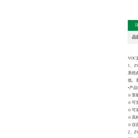
品
VO
1、
系统
低。
•产
⊙ 
⊙ 
⊙ 
⊙ 
⊙ 
2、