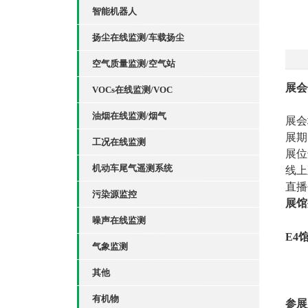
智能机器人
扬尘在线监测/车载扬尘
空气质量监测/空气站
展会
VOCs在线监测/VOC
油烟在线监测/烟气
展会
展期：
工况在线监测
展位
机动车尾气遥测系统
线上
直播
污染源监控
展馆
噪声在线监测
E4
气象监测
其他
有机物
参展