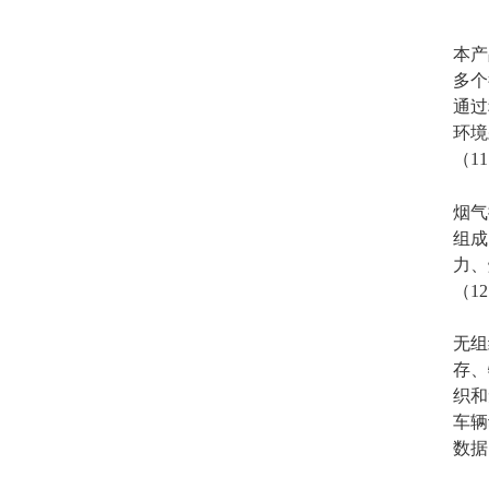
本产
多个
通过
环境
（
11
烟气
组成
力、
（
12
无组
存、
织和
车辆
数据