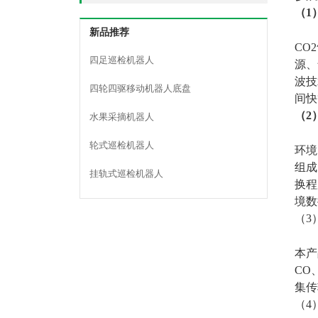
（
1
新品推荐
CO
四足巡检机器人
源、
波技
四轮四驱移动机器人底盘
间快
（
2
水果采摘机器人
轮式巡检机器人
环境
组成
挂轨式巡检机器人
换程
境数
（
3
本产
CO
集传
（
4