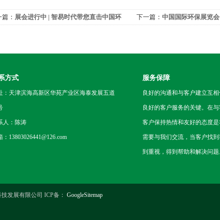
一篇：
展会进行中 | 智易时代带您直击中国环
下一篇：
中国国际环保展览会
会现场盛况！
停歇，18日，我们上海再相会
系方式
服务保障
址：天津滨海高新区华苑产业区海泰发展五道
良好的沟通和与客户建立互相
号
良好的客户服务的关键。在与
系人：陈涛
客户保持热情和友好的态度是
：13803026441@126.com
需要与我们交流，当客户找到
到重视，得到帮助和解决问题
技发展有限公司 ICP备：
GoogleSitemap