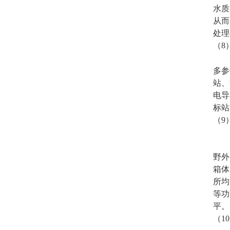
水质
从而
处理
（
8
多参
站、
电导
标站
（
9
野外
箱体
所均
等功
平。
（
10