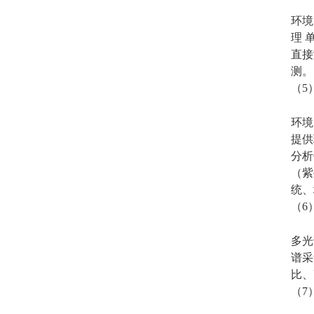
环境
理 
直接
测。
（
5
环境
提供
分析
（紫
统、
（
6
多光
谱采
比、
（
7