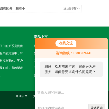
圆满闭幕，精彩不
返回列表>>
新品上市
在线交流
信任的关系是提供
机房挂轨机器人
咨询热线：13803026441
客户的沟通中，对
空地一体智能巡检系统
非常重要的。客户
复合型作业机器人
您好！欢迎前来咨询，很高兴为您
我们时，是希望得
智能巡检无人机
服务，请问您要咨询什么问题呢？
。
挂轨式智能巡检机器人
返回首页
关于我们
联系我们
管理登陆
发起咨询
可按Enter键发起咨询