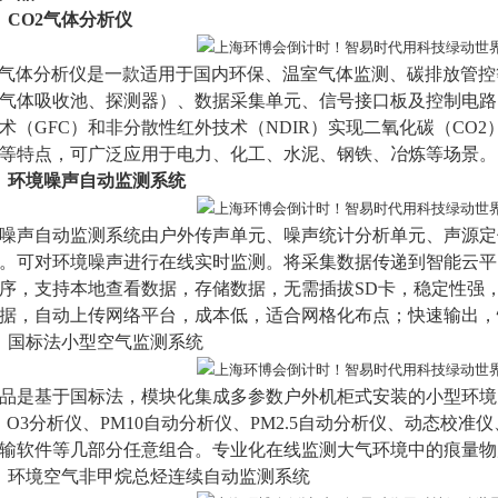
）
CO2气体分析仪
2气体分析仪是一款适用于国内环保、温室气体监测、碳排放管
气体吸收池、探测器）、数据采集单元、信号接口板及控制电路
术（GFC）和非分散性红外技术（NDIR）实现二氧化碳（CO
等特点，可广泛应用于电力、化工、水泥、钢铁、冶炼等场景。
）
环境噪声自动监测系统
噪声自动监测系统由户外传声单元、噪声统计分析单元、声源定
。可对环境噪声进行在线实时监测。将采集数据传递到智能云平
序，支持本地查看数据，存储数据，无需插拔SD卡，稳定性强，
据，自动上传网络平台，成本低，适合网格化布点；快速输出，
）
国标法小型空气监测系统
品是基于国标法，模块化集成多参数户外机柜式安装的小型环境空
、O3分析仪、PM10自动分析仪、PM2.5自动分析仪、动态校
输软件等几部分任意组合。专业化在线监测大气环境中的痕量物
）
环境空气非甲烷总烃连续自动监测系统