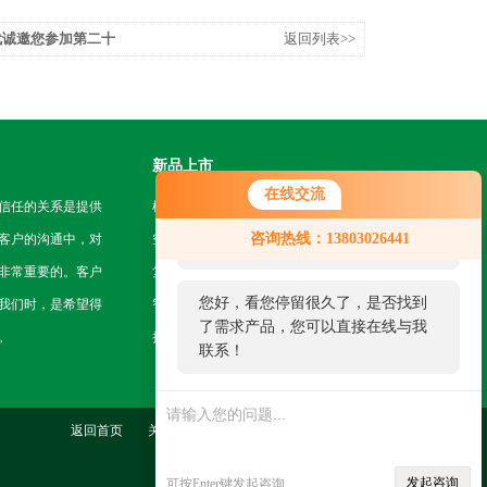
代诚邀您参加第二十
返回列表>>
新品上市
在线交流
信任的关系是提供
机房挂轨机器人
您好！欢迎前来咨询，很高兴为您
咨询热线：13803026441
客户的沟通中，对
空地一体智能巡检系统
服务，请问您要咨询什么问题呢？
非常重要的。客户
复合型作业机器人
您好，看您停留很久了，是否找到
我们时，是希望得
智能巡检无人机
了需求产品，您可以直接在线与我
。
挂轨式智能巡检机器人
联系！
返回首页
关于我们
联系我们
管理登陆
发起咨询
可按Enter键发起咨询