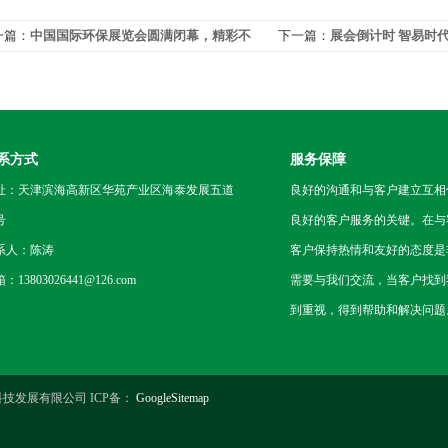
一篇：
中国国际环保展览会圆满闭幕，精彩不
下一篇：
展会倒计时 智易时
歇，18日，我们上海再相会
二届中国国际环保展览会
系方式
服务保障
址：天津滨海高新区华苑产业区海泰发展五道
良好的沟通和与客户建立互相
号
良好的客户服务的关键。在与
系人：陈涛
客户保持热情和友好的态度是
：13803026441@126.com
需要与我们交流，当客户找到
到重视，得到帮助和解决问题
技发展有限公司 ICP备：
GoogleSitemap