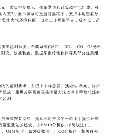
单元、采集控制单元、传输通道和计算软件包组成。可
备内置7寸显示屏幕可更新替换程序，支持本地查看数
实时监测大气环境数据，自动上传网络平台，成本低，适
量监测系统，全套系统由SO2、NOx、CO、O3分析
象监测仪、校准装置、数据采集传输软件等几部分任意组
物的监测要求，系统由采样总管、预处理 单元、分析
等组成，采用冷阱富集直接测量方法监测非甲烷总烃有
的监测。
，抽屉式安装结构，是我公司推出的一款用于提供环境
量监测站的建设。由PM10分析仪（β射线法）、
法）、O3分析仪（紫外吸收法）、CO分析仪（相关红外