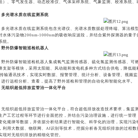
法）、零气发生器、动态校准仪、气体采样系统、气象监测、校准系统、
。
多光谱水质在线监测系统
多光谱水质在线监测系统包含光谱仪、光谱水质数据处理终端、算法模型
对水体污染物200nm-1000nm的吸收响应波段，并结合紫外探测器的
系统。
野外防爆智能巡检机器人
野外防爆智能巡检机器人集成氧气监测传感器、硫化氢监测传感器、可
降支架等模块，采用太阳能、风动能和发电机多种方式结合供电，降低能
G传输通讯技术，实现实时数据、报警管理、统计分析、设备管理、视频
p，进行远程分析、查看，提高了野外巡检和管理的自动化和智能化水平。
无组织超低排放监管治一体化平台
无组织超低排放监管治一体化平台，符合超低排放改造技术要求，集监
生产工艺过程等环节进行全面把控，并结合污染治理设施，进行统一管理
变化规律等数据，并依据分析结果进行智能化、科学化的治理，实现污染
，利用大数据、物联网、AI识别等技术，挖掘分析各无组织排放的过程
实现对无组织排放的精细化管控。