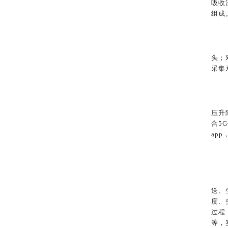
吸收
组成
头；
采集
压升
合5
ap
送、
度、
过程
等，