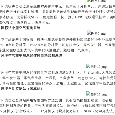
环境噪声自动监测系统由户外传声单元、噪声统计分析单元、声源定位
境噪声进行在线实时监测。将采集数据传递到智能云平台进行处理，该设
存储数据，无需插拔SD卡，稳定性强，抗干扰。GPRS无线通讯技术，
格化布点；快速输出，快速响应。
国标法小型空气监测系统
本产品是基于国标法，模块化集成多参数户外机柜式安装的小型环境空气质
PM10自动分析仪、PM2.5自动分析仪、动态校准仪、零气发生器、气
专业化在线监测大气环境中的痕量物质、颗粒物、气象等。
环境空气非甲烷总烃连续自动监测系统
环境空气非甲烷总烃连续自动监测系统满足对厂区、厂界及周边大气污染
、氢气发生器、零气发生器、空压机、气象参数、动态校准仪、电控单元
，具有检出限低，重复性好的特点，适用于工业园区、区域性非甲烷总烃
环境自动监测站（国标站）
环境自动监测站采用标准国标方法监测，具有较高的检测精度、准确度
监测控制系统的设备，可作为新增国控站、质控站、乡镇站或者区域空气质
2.5 分析仪（β射线法）、SO2分析仪（紫外荧光法）、NOX（化学分光