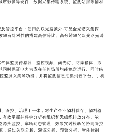
城市影像等硬件、数据采集传输系统、监测站房等辅材
及管控平台；使用的双光路紫外-可见全光谱采集探
量子效率有针对性的搭建高信噪比、高分辨率的双光路光谱
燃气体监测传感器、监控视频、卤光灯、防爆箱体、液
耗同时保证电力供应在任何场所均能稳定运行。同时结
监控监测采集等功能，并将监测信息汇集到云平台、手机
测、管控、治理于一体，对生产企业物料储存、物料输
，有效掌握并科学分析有组织和无组织排放分布、浓
物源头监控、车辆动态管理、效果实时检验的协同管控
数据，通过关联分析、溯源分析、预警分析、智能控制