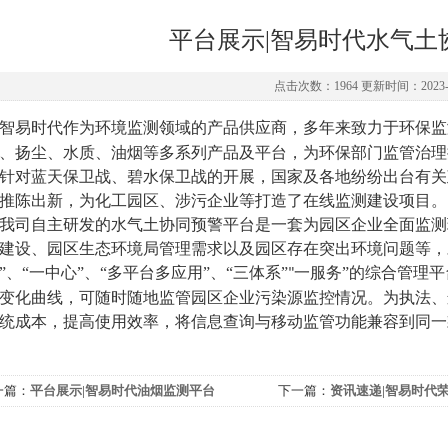
平台展示|智易时代水气土
点击次数：1964 更新时间：2023-0
智易时代作为环境监测领域的产品供应商，多年来致力于环保监
、扬尘、水质、油烟等多系列产品及平台，为环保部门监管治理
针对蓝天保卫战、碧水保卫战的开展，国家及各地纷纷出台有关
推陈出新，为化工园区、涉污企业等打造了在线监测建设项目。
我司自主研发的水气土协同预警平台是一套为园区企业全面监测
建设、园区生态环境局管理需求以及园区存在突出环境问题等，
”、“一中心”、“多平台多应用”、“三体系”
一服务”的综合管理
"
变化曲线，可随时随地监管园区企业污染源监控情况。为执法、
统成本，提高使用效率，将信息查询与移动监管功能兼容到同一
一篇：
平台展示|智易时代油烟监测平台
下一篇：
资讯速递|智易时代