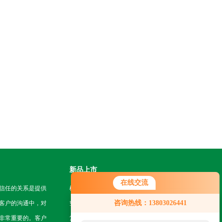
新品上市
在线交流
信任的关系是提供
机房挂轨机器人
咨询热线：13803026441
客户的沟通中，对
空地一体智能巡检系统
非常重要的。客户
复合型作业机器人