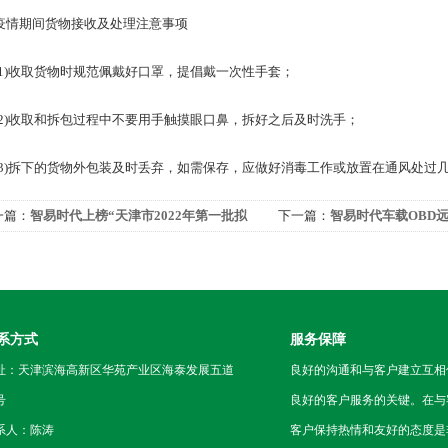
期间货物接收及处理注意事项
)收取货物时规范佩戴好口罩，提倡戴一次性手套；
)收取和拆包过程中不要用手触摸眼口鼻，拆好之后及时洗手；
)拆下的货物外包装及时丢弃，如需保存，应做好消毒工作或放置在通风处过
一篇：
智易时代上榜“天津市2022年第一批拟
下一篇：
智易时代车载OBD
库瞪羚企业名单”
顺利通过天津市市场监管委检
系方式
服务保障
址：天津滨海高新区华苑产业区海泰发展五道
良好的沟通和与客户建立互相
号
良好的客户服务的关键。在与
系人：陈涛
客户保持热情和友好的态度是