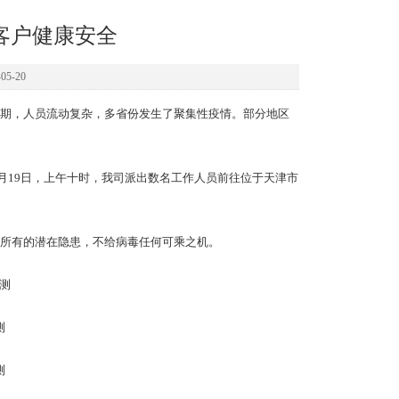
客户健康安全
5-20
期，人员流动复杂，多省份发生了聚集性疫情。部分地区
月19日，上午十时，我司派出数名工作人员前往位于天津市
所有的潜在隐患，不给病毒任何可乘之机。
测
测
测