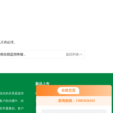
几天再处理。
远程在线监控终端，
返回列表>>
验！
新品上市
在线交流
信任的关系是提供
机房挂轨机器人
咨询热线：13803026441
客户的沟通中，对
空地一体智能巡检系统
非常重要的。客户
复合型作业机器人