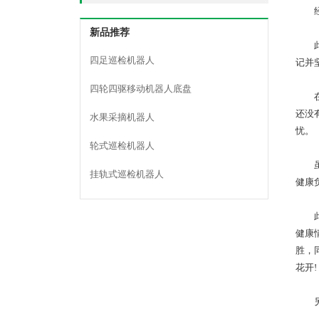
经检
新品推荐
此次
四足巡检机器人
记并
四轮四驱移动机器人底盘
在产
还没
水果采摘机器人
忧。
轮式巡检机器人
虽然
挂轨式巡检机器人
健康
此外
健康
胜，
花开!
另