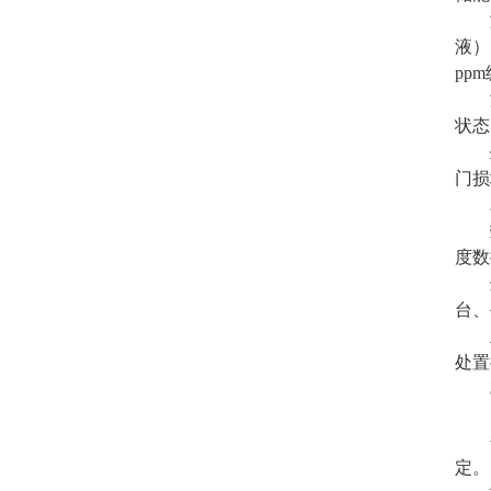
液）
pp
状态
门损
度数
台、
处置
定。