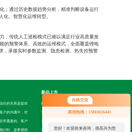
化；通过历史数据趋势分析，精准判断设备运行
少人化、智慧化运维转型。
力，传统人工巡检模式已难以满足行业高质量发
能的预警体系、高效的运维模式，全面覆盖锂电
需求，承接实时参数监测、隐患检测、热失控预警
新品上市
在线交流
信任的关系是提供
机房挂轨机器人
咨询热线：13803026441
客户的沟通中，对
空地一体智能巡检系统
非常重要的。客户
复合型作业机器人
您好！欢迎前来咨询，很高兴为您
我们时，是希望得
智能巡检无人机