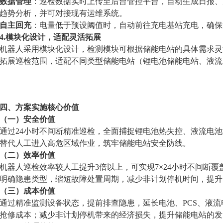
数据管理
：巡检数据实时上传至后台管控平台，自动生成日报、
趋势分析，并可对接现有运维系统。
自主回充
：电量低于预设阈值时，自动前往充电基站充电，确保
4.模块化设计，适配灵活拓展
机器人采用模块化设计，检测模块可根据储能电站的具体需求灵
拓展巡检范围，适配不同类型储能电站（锂电池储能电站、液流
四、方案实施核心价值
（一）安全价值
通过24小时不间断精准巡检，全面捕捉锂电池热失控、液流电池
替代人工进入高危区域作业，筑牢储能电站安全防线。
（二）效率价值
机器人巡检效率较人工提升3倍以上，可实现7×24小时不间断
明确隐患类型，缩短故障处置周期，减少非计划停机时间，提升
（三）成本价值
通过精准监测设备状态，提前排查隐患，延长电池、PCS、液
抢修成本；减少非计划停机带来的经济损失，提升储能电站的发