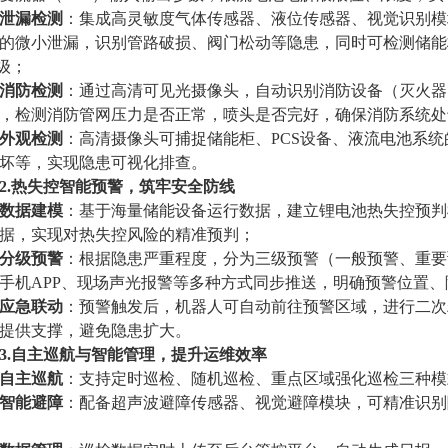
泄漏检测
：集成高灵敏度气体传感器、液位传感器、视觉识别模
的微小泄漏，识别管路破损、阀门松动等隐患，同时可检测储能
m级；
消防检测
：通过高清可见光摄像头，自动识别消防设备（灭火器
，检测消防管网压力是否正常，喷头是否完好，确保消防系统处
外观检测
：高清摄像头可捕捉储能柜、PCS设备、液流电池系
坏等，实现隐患可视化排查。
2.热失控智能预警，筑牢安全防线
数据建模
：基于海量储能设备运行数据，建立锂电池热失控预判
据，实现对热失控风险的精准预判；
分级预警
：根据隐患严重程度，分为三级预警（一般预警、重要
手机APP、现场声光报警等多种方式同步推送，明确预警位置
应急联动
：预警触发后，机器人可自动前往预警区域，进行二次
提供支撑，避免隐患扩大。
3.自主巡航与智能管理，提升运维效率
自主巡航
：支持定时巡检、随机巡检、重点区域强化巡检三种模式
智能避障
：配备超声波避障传感器、视觉避障模块，可精准识别