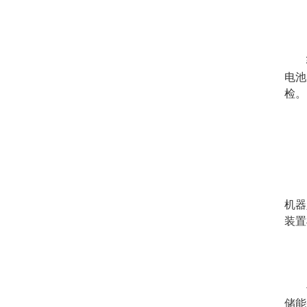
电池
检。
机器
装置
储能