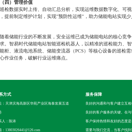
（四）管理价值
巡检数据实时上传、自动汇总分析，实现运维数据数字化、可视
，提前制定维护计划，实现"预防性运维"，助力储能电站实现
随着储能行业的不断发展，安全运维已成为储能电站的核心竞争
求。智易时代储能电站智能巡检机器人，以精准的巡检能力、智
能柜、液流电池系统、储能变流器（PCS）等核心设备的巡检
心作业任务，破解行业运维痛点。
系方式
服务保障
址：天津滨海高新区华苑产业区海泰发展五道
良好的沟通和与客户建立互相
号
良好的客户服务的关键。在与
系人：陈涛
客户保持热情和友好的态度是
：13803026441@126.com
需要与我们交流，当客户找到