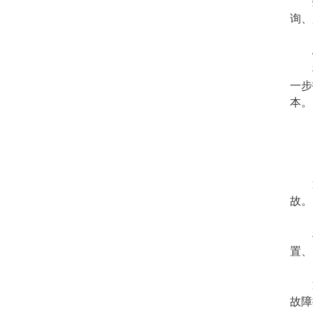
询、
一步
本。
故。
置、
故障