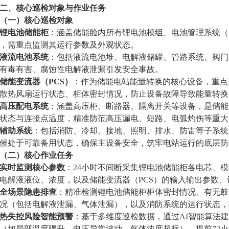
二、核心巡检对象与作业任务
（一）核心巡检对象
锂电池储能柜
：涵盖储能舱内所有锂电池模组、电池管理系统（
，需重点监测其运行参数及外观状态。
液流电池系统
：包括液流电池堆、电解液储罐、管路系统、阀门
有毒有害、腐蚀性电解液泄漏引发安全事故。
储能变流器（PCS）
：作为储能电站能量转换的核心设备，重点
散热风扇运行状态、柜体密封情况，防止设备故障导致能量转换
高压配电系统
：涵盖高压柜、断路器、隔离开关等设备，是储能
状态与连接点温度，精准防范高压漏电、短路、电弧灼伤等重大
辅助系统
：包括消防、冷却、接地、照明、排水、防雷等子系统
候处于可靠备用状态，确保主设备安全，筑牢电站运行的底层防
（二）核心作业任务
实时监测核心参数
：24小时不间断采集锂电池储能柜各电芯、
电解液液位、浓度，以及储能变流器（PCS）的输入输出参数
全场景隐患排查
：精准检测锂电池储能柜柜体密封情况、有无鼓
况（包括电解液泄漏、气体泄漏），以及消防系统的运行状态，
热失控风险智能预警
：基于多维度巡检数据，通过AI智能算法
（如局部温度骤升、电压异常波动、气体浓度超标），提前72