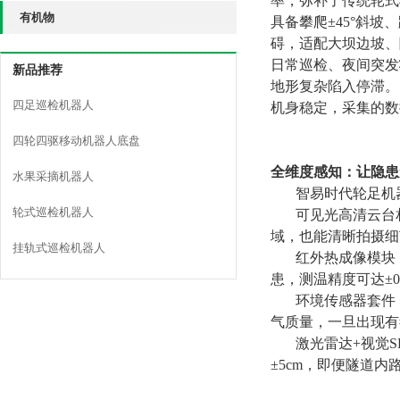
率，弥补了传统轮式
有机物
具备攀爬±45°斜坡
碍，适配大坝边坡、
日常巡检、夜间突发
新品推荐
地形复杂陷入停滞。
四足巡检机器人
机身稳定，采集的数
四轮四驱移动机器人底盘
全维度感知：让隐患
水果采摘机器人
智易时代轮足机
轮式巡检机器人
可见光高清云台相
域，也能清晰拍摄细
挂轨式巡检机器人
红外热成像模块
患，测温精度可达±0
环境传感器套件
气质量，一旦出现有
激光雷达+视觉
±5cm，即便隧道