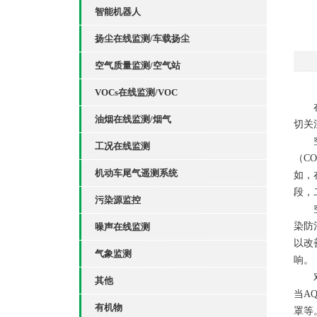
智能机器人
扬尘在线监测/车载扬尘
空气质量监测/空气站
VOCs在线监测/VOC
在当
油烟在线监测/烟气
切关
空气
工况在线监测
（C
机动车尾气遥测系统
如，
段，
污染源监控
空气
染防
噪声在线监测
以改
气象监测
响。
对于
其他
当A
有机物
罩等