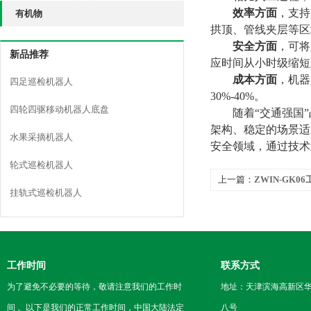
效率方面
，支持
有机物
拱顶、管线夹层等区
安全方面
，可将
新品推荐
应时间从小时级缩短
成本方面
，机器
四足巡检机器人
30%-40%。
四轮四驱移动机器人底盘
随着“交通强国
架构、稳定的场景适
水果采摘机器人
安全领域，通过技术
轮式巡检机器人
上一篇：
ZWIN-GK
挂轨式巡检机器人
精细化管理
工作时间
联系方式
为了避免不必要的等待，敬请注意我们的工作时
地址：天津滨海高新区
间 。以下是我们的正常工作时间，中国大陆法定
八号