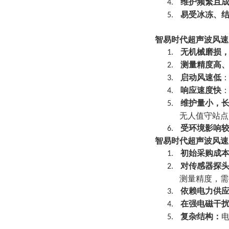
维护频繁且
4.
易受冰冻、
5.
智易时代超声波风速
无机械磨损
1.
测量精度高
2.
启动风速低
：
3.
响应速度快
4.
维护量小，
5.
无人值守站点
受环境影响
6.
智易时代超声波风速
初始采购成
1.
对传感器探
2.
测量精度，需
依赖电力供
3.
在强电磁干
4.
复杂结构：
5.