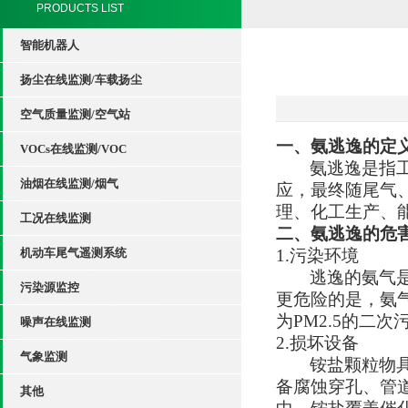
PRODUCTS LIST
智能机器人
扬尘在线监测/车载扬尘
空气质量监测/空气站
一、氨逃逸的定
VOCs在线监测/VOC
氨逃逸是指
油烟在线监测/烟气
应，最终随尾气
理、化工生产、
工况在线监测
二、氨逃逸的危
机动车尾气遥测系统
1.污染环境
逃逸的氨气
污染源监控
更危险的是，氨
为PM2.5的二
噪声在线监测
2.损坏设备
气象监测
铵盐颗粒物
备腐蚀穿孔、管
其他