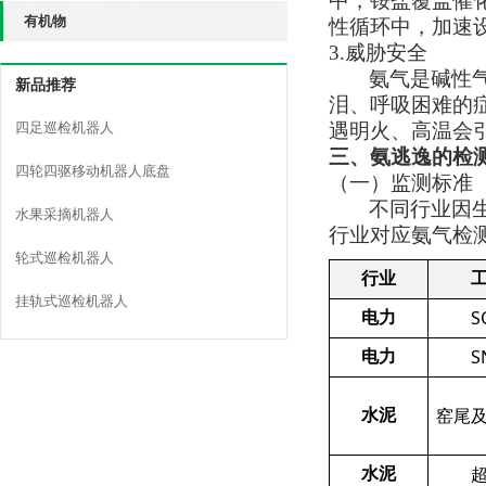
中
，铵盐覆盖催
有机物
性循环中，加速
3.威胁安全
氨气是碱性
新品推荐
泪、呼吸困难的
四足巡检机器人
遇明火、高温会
三、氨逃逸的检
四轮四驱移动机器人底盘
（一）监测标准
不同行业因
水果采摘机器人
行业对应氨气检
轮式巡检机器人
行业
工
挂轨式巡检机器人
S
电力
S
电力
窑尾
水泥
水泥