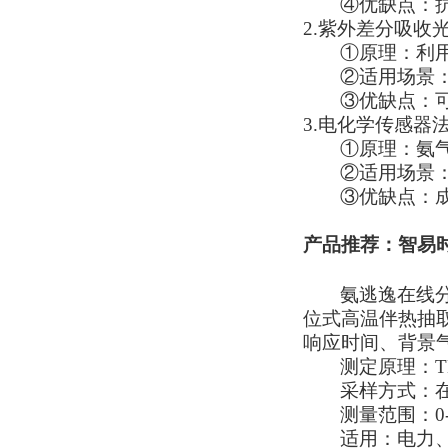
④
优缺点：
2.
紫外差分吸收光
①
原理：利
②
适用场景
③
优缺点：
3.
电化学传感器
①
原理：氨
②
适用场景
③
优缺点：
产品推荐：智易时
氨逃逸在线
位式高温伴热抽
响应时间、背景
测定原理
：
采样方式
：
测量范围
：
适用
：
电力