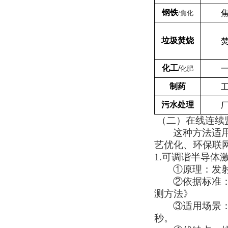
钢铁
/
焦化
垃圾焚烧
化工/
化肥
制药
污水处理
（二）在线连续
这种方法
适
艺优化、环保联
1.
可调谐半导体激
①
原理：发
②
依据标准：
测方法》
③
适用场景：
秒。