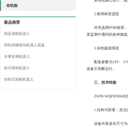
采用低重心设计，能够
有机物
2.耐用材质选型
新品推荐
外壳选用POM材质，
四足巡检机器人
景监测中遇到的各种挑战
四轮四驱移动机器人底盘
3.绿色能源系统
水果采摘机器人
配备参数为18V、15W
轮式巡检机器人
设备不间断运行。
挂轨式巡检机器人
三、技术性能
ZWIN-WQFMS0
1.结构与部署：灵活
设备外形直径尺寸为46