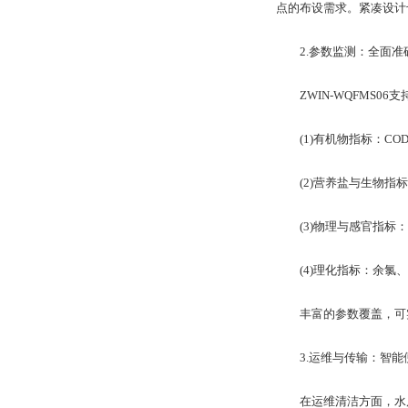
点的布设需求。紧凑设计
2.参数监测：全面准
ZWIN-WQFMS0
(1)有机物指标：COD(
(2)营养盐与生物指标
(3)物理与感官指标：
(4)理化指标：余氯、温
丰富的参数覆盖，可实
3.运维与传输：智能
在运维清洁方面，水质