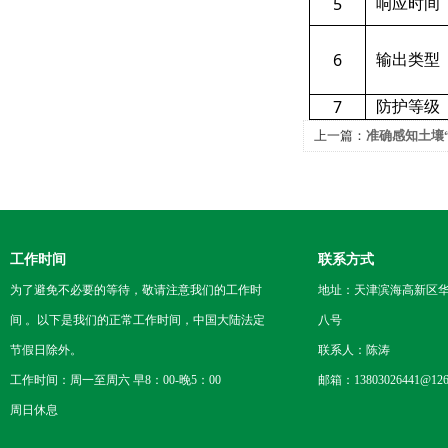
5
响应时间
6
输出类型
7
防护等级
上一篇：
准确感知土壤“
SPH1006土壤pH值传
工作时间
联系方式
为了避免不必要的等待，敬请注意我们的工作时
地址：天津滨海高新区
间 。以下是我们的正常工作时间，中国大陆法定
八号
节假日除外。
联系人：陈涛
工作时间：周一至周六 早8：00-晚5：00
邮箱：13803026441@126
周日休息