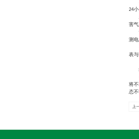
小
24
害气
测电
表与
将不
态不
上
规