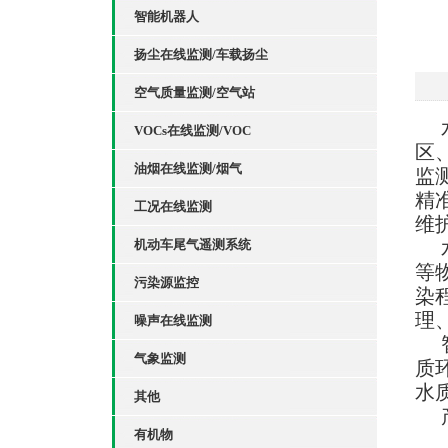
智能机器人
扬尘在线监测/车载扬尘
空气质量监测/空气站
VOCs在线监测/VOC
区
油烟在线监测/烟气
监
精
工况在线监测
维
机动车尾气遥测系统
等
污染源监控
染
理
噪声在线监测
气象监测
质
水
其他
有机物