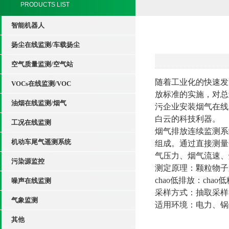
PRODUCTS LIST
智能机器人
扬尘在线监测/车载扬尘
空气质量监测/空气站
随着工业化的快速发
VOCs在线监测/VOC
放标准的实施，对总
油烟在线监测/烟气
污企业安装烟气在线
白云的科技利器。
工况在线监测
烟气排放连续监测系
机动车尾气遥测系统
组成。通过直接测量
气压力、烟气流速、
污染源监控
测定原理
：
颗粒物子
chao低排放
：
chao
噪声在线监测
采样方式
：
抽取采样
气象监测
适用
环境
：
电力、锅
其他