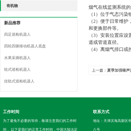
有机物
烟气在线监测系统的
（
1
）位于气态污染
（
2
）便于日常维护
新品推荐
和更换部件等。
四足巡检机器人
（
3
）安装位置应设
道或管道直径。
四轮四驱移动机器人底盘
（
4
）离烟气排口或
水果采摘机器人
轮式巡检机器人
上一篇：
夏季加强噪声
挂轨式巡检机器人
工作时间
联系方式
为了避免不必要的等待，敬请注意我们的工作时
地址：天津滨海高新区
间 。以下是我们的正常工作时间，中国大陆法定
八号