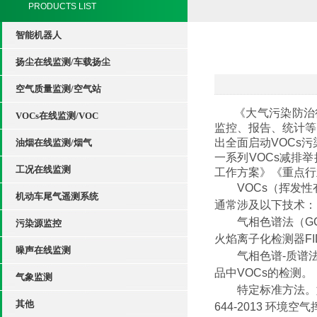
PRODUCTS LIST
智能机器人
扬尘在线监测/车载扬尘
空气质量监测/空气站
《大气污染防治
VOCs在线监测/VOC
监控、报告、统计等
出全面启动
VOCs
污
油烟在线监测/烟气
一系列
VOCs
减排举
工况在线监测
工作方案》《重点行
VOCs
（挥发性
机动车尾气遥测系统
通常涉及以下技术：
气相色谱法（
G
污染源监控
火焰离子化检测器
F
噪声在线监测
气相色谱
-
质谱
品中
VOCs
的检测。
气象监测
特定标准方法。
其他
644-2013
环境空气