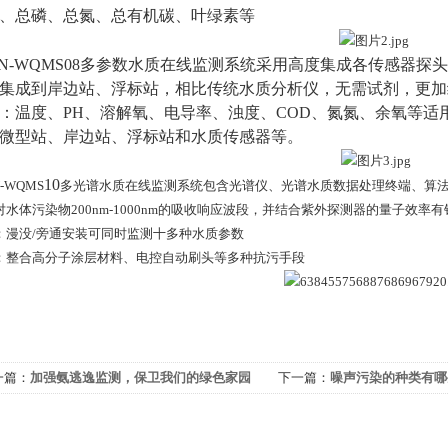
、总磷、总氮、总有机碳、叶绿素等
N-WQMS08
多参数水质在线监测系统采用高度集成各传感器探头
集成到岸边站、浮标站，相比传统水质分析仪，无需试剂，更加
：温度、
PH
、溶解氧、电导率、浊度、
COD
、氮氮、余氧等适
微型站、岸边站、浮标站和水质传感器等。
10
N-WQMS
多光谱水质在线监测系统包含光谱仪、光谱水质数据处理终端、算
对水体污染物
200nm-1000nm
的吸收响应波段，并结合紫外探测器的量子效率有
：漫没
/
旁通安装可同时监测十多种水质参数
：整合高分子涂层材料、电控自动刷头等多种抗污手段
一篇：
加强氨逃逸监测，保卫我们的绿色家园
下一篇：
噪声污染的种类有哪