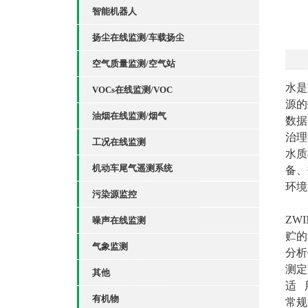
智能机器人
扬尘在线监测/车载扬尘
空气质量监测/空气站
水是
VOCs在线监测/VOC
源的
油烟在线监测/烟气
数据
治理
工况在线监测
水质
机动车尾气遥测系统
备、
环境
污染源监控
ZWI
噪声在线监测
贮的
气象监测
分析
测定
其他
适 
有机物
常规