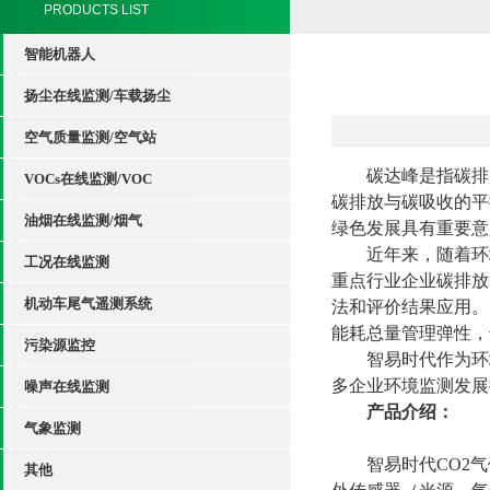
PRODUCTS LIST
智能机器人
扬尘在线监测/车载扬尘
空气质量监测/空气站
碳达峰是指碳排
VOCs在线监测/VOC
碳排放与碳吸收的平
油烟在线监测/烟气
绿色发展具有重要意
近年来，随着环
工况在线监测
重点行业企业碳排放
机动车尾气遥测系统
法和评价结果应用。
能耗总量管理弹性，
污染源监控
智易时代作为环
多企业环境监测发展
噪声在线监测
产品介绍：
气象监测
智易时代CO2
其他