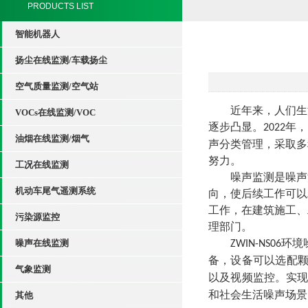
PRODUCTS LIST
智能机器人
扬尘在线监测/车载扬尘
空气质量监测/空气站
近年来，人们生
VOCs在线监测/VOC
逐步凸显。
年，
2022
油烟在线监测/烟气
声分类管理，采取多
努力。
工况在线监测
噪声监测是噪声
机动车尾气遥测系统
向，使后续工作可以
工作，在建筑施工、
污染源监控
理部门。
环境
噪声在线监测
ZWIN-NS06
备，设备可以选配
气象监测
以及视频监控。实
和社会生活噪声场景
其他