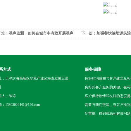
一篇：
噪声监测，如何在城市中有效开展噪声
下一篇：
加强餐饮油烟源头治
染监测？
管控能效
系方式
服务保障
址：天津滨海高新区华苑产业区海泰发展五道
良好的沟通和与客户建立互相
号
良好的客户服务的关键。在与
系人：陈涛
客户保持热情和友好的态度是
：13803026441@126.com
需要与我们交流，当客户找到
到重视，得到帮助和解决问题