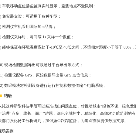
5) 车载移动点位扬尘监测实时显示，监测地点不受限制；
6) 免安装支架：可适用于各种车型；
7) 检测仪主机采用国际知m品牌；
8) 检测仪采样时，每间隔 1s 采样一个数值；
9) 能够保证在环境温度应处于-10℃至 40℃之间，环境相对湿度小于等于 80
；
10) 现场检测数据导出可以通过平台导出等方式；
11) 检测仪配备 GPS，原始数据导出带 GPS 点位信息；
12) 数采模块对检测设备进行运行控制和数据传输至电脑系统；
8
结语
依托这种新型科技手段可以精准找出问题点位，对推动城市“绿色环保、绿色发
尘治理“点多、线长、面广”难题，深化全域控尘。精细化、高频次走航监测的
关部门强化扬尘分析研判，加强扬尘跟踪监督，为追踪溯源提供数据支撑。
现
场
案
例