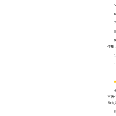
使用
0
市扬
助有