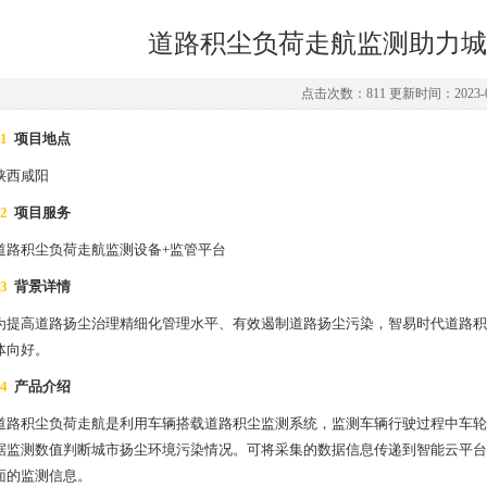
道路积尘负荷走航监测助力城
点击次数：811 更新时间：2023-0
1
项目地点
陕西咸阳
2
项目服务
道路积尘负荷走航监测设备+监管平台
3
背景详情
为提高道路扬尘治理精细化管理水平、有效遏制道路扬尘污染，智易时代道路积
体向好。
4
产品介绍
道路积尘负荷走航是利用车辆搭载道路积尘监测系统，监测车辆行驶过程中车轮
据监测数值判断城市扬尘环境污染情况。可将采集的数据信息传递到智能云平台
面的监测信息。