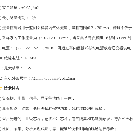
5) 零点漂移：±0.05g/m2
6) 最小测量周期：1 秒
7) 流量控制器用于监测采样管内气体流速，量程范围(0.2～20) m/s，精度不低于 2
8) 采样泵的工作流量为（80～120）L/min，当采集单元负载阻力达到 30 kPa 
9) 电源：（220±22）VAC，50Hz，可通过车内便携式移动电源或者逆变器供电
10) 绝缘电阻：≤20MΩ
11) 最大功率：50W
12) 主机外形尺寸：725mm×580mm×261.2mm
7
技术特点
1) 集保护、测量、信号、显示等功能于一体；
2) 具有短路、过载、低压等多种保护功能，各种功能均可选择；
3) 采用先进的工业级芯片，总线不出芯片，电气隔离和电磁屏蔽设计符合相关
4) 检测、采集、分析原理成熟可靠，能够经历长时间的现场运行考验；