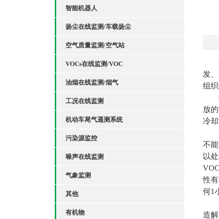
智能机器人
扬尘在线监测/车载扬尘
空气质量监测/空气站
VOCs在线监测/VOC
发、
油烟在线监测/烟气
组织
工况在线监测
放的
机动车尾气遥测系统
冷却
污染源监控
不能
以处
噪声在线监测
VO
气象监测
性有
何1
其他
有机物
造解