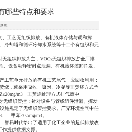
放有哪些特点和要求
9-01
炬气、工艺无组织排放、有机液体存储与调和挥
、冷却塔和循环冷却水系统等十二个有组织和无
以无组织排放为主，VOCs无组织排放占全厂排
过程、设备动静密封点泄漏、有机液体装卸挥发、
产工艺单元排放的有机工艺尾气，应回收利用；
以焚烧，或采用吸收、吸附、冷凝等非焚烧方式予
20mg/m3，非焚烧处理方式排气筒中
对
无组织管控：针对设备与管线组件泄漏、挥发
设施规定了无组织管控要求。厂界环境空气中任
3、二甲苯≤0.5mg/m3。
，智易时代给出了适用于化工企业的超低排放改
工作提供数据支撑。