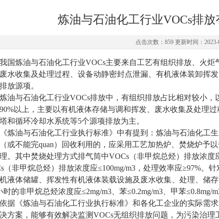
炼油与石油化工行业VOCs排
点击次数：859 更新时间：2023-0
我国
炼油与石油化工行业VOCs主要来自工艺有组织排放、火
废水收集及处理过程、设备动静密封点泄漏、有机液体装卸挥发
排放源项。
炼油与石油化工行业VOCs排放
中
，有组织排放占比相对较小
，
90%以上，主要以有机液体存储与调和挥发、废水收集及处理
塔和循环冷却水系统等5个源项排放为主。
《
炼油与石油化工行业执行标准
》
中有提到
：炼油与石油化工生
（或不能完quan）回收利用的，应采用工艺加热炉、焚烧炉予
理。其中焚烧处理方式排气筒中VOCs（非甲烷总烃）排放浓度应≤
Cs（非甲烷总烃）排放浓度应≤100mg/m3，处理效率应≥97%。
针
机液体储罐、挥发性有机液体装载设施及废水收集、处理、储存
小时的非甲烷总烃浓度应≤2mg/m3、苯≤0.2mg/m3、甲苯≤0.8mg/m
依据《炼油与石油化工行业执行标准》和各化工企业的实际需求
决方案，能够有效解决监测VOCs无组织排放问题，为污染治理