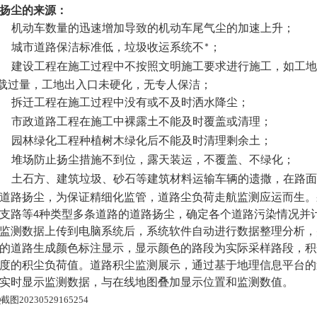
扬尘的来源：
机动车数量的迅速增加导致的机动车尾气尘的加速上升；
城市道路保洁标准低，垃圾收运系统不*；
建设工程在施工过程中不按照文明施工要求进行施工，如工地
载过量，工地出入口未硬化，无专人保洁；
拆迁工程在施工过程中没有或不及时洒水降尘；
市政道路工程在施工中裸露土不能及时覆盖或清理；
园林绿化工程种植树木绿化后不能及时清理剩余土；
堆场防止扬尘措施不到位，露天装运，不覆盖、不绿化；
土石方、建筑垃圾、砂石等建筑材料运输车辆的遗撒，在路面
道路扬尘，为保证精细化监管，道路尘负荷走航监测应运而生。
支路等4种类型多条道路的道路扬尘，确定各个道路污染情况并
监测
数据上传到电脑系统后，系统软件自动进行数据整理分析，
的道路生成颜色标注显示，显示颜色的路段为实际采样路段，积
度的积尘负荷值。道路积尘监测展示，通过基于地理信息平台的
实时显示监测数据，与在线地图叠加显示位置和监测数值。