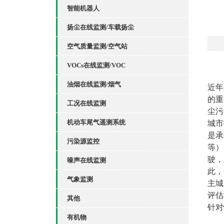
智能机器人
扬尘在线监测/车载扬尘
空气质量监测/空气站
VOCs在线监测/VOC
油烟在线监测/烟气
近年
的重
工况在线监测
尘污
机动车尾气遥测系统
城市
是承
污染源监控
等）
驶，
噪声在线监测
此，
气象监测
主城
评估
其他
针对
有机物