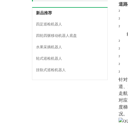
道路
²
新品推荐
²
四足巡检机器人
²
四轮四驱移动机器人底盘
²
水果采摘机器人
²
²
轮式巡检机器人
²
挂轨式巡检机器人
²
针对
道、
走航
对应
度梯
况。