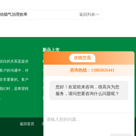
动烟气治理效率
返回列表>>
新品上市
在线交流
信任的关系是提供
机房挂轨机器人
咨询热线：13803026441
客户的沟通中，对
空地一体智能巡检系统
非常重要的。客户
复合型作业机器人
您好！欢迎前来咨询，很高兴为您
我们时，是希望得
智能巡检无人机
服务，请问您要咨询什么问题呢？
。
挂轨式智能巡检机器人
返回首页
关于我们
联系我们
管理登陆