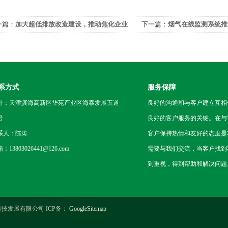
一篇：
加大超低排放改造建设，推动焦化企业
下一篇：
烟气在线监测系统推
康发展
系方式
服务保障
址：天津滨海高新区华苑产业区海泰发展五道
良好的沟通和与客户建立互相
号
良好的客户服务的关键。在与
系人：陈涛
客户保持热情和友好的态度是
：13803026441@126.com
需要与我们交流，当客户找到
到重视，得到帮助和解决问题
技发展有限公司 ICP备：
GoogleSitemap