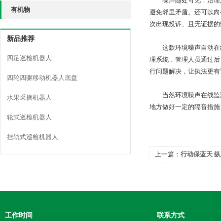
噪声随处可见，治理难
有机物
避免邻里矛盾。还可以向
次出现投诉、且无证据的
新品推荐
这款环境噪声自动在线监
四足巡检机器人
理系统，管理人员通过后
行问题解决，让执法更有
四轮四驱移动机器人底盘
当然环境噪声在线监测
水果采摘机器人
地方做好一定的隔音措施
轮式巡检机器人
挂轨式巡检机器人
上一篇：
行动保蓝天 纵
防治行动计划和目标
工作时间
联系方式