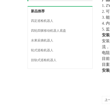
1.
Z
2.
可
新品推荐
3.
能
四足巡检机器人
4.
内
5.
监
四轮四驱移动机器人底盘
安装
水果采摘机器人
安装
流，
轮式巡检机器人
电阻
目前
挂轨式巡检机器人
目案
安装
上
空