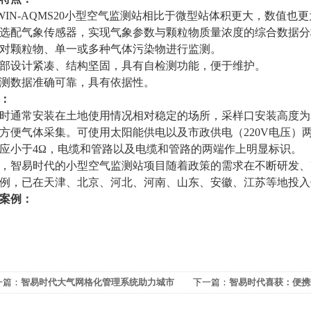
WIN-AQMS20
小型空气监测站相比于微型站体积更大，数值也更
选配气象传感器，实现气象参数与颗粒物质量浓度的综合数据分
对颗粒物、单一或多种气体污染物进行监测。
部设计紧凑、结构坚固，具有自检测功能，便于维护。
测数据准确可靠，具有依据性。
：
时通常安装在土地使用情况相对稳定的场所，采样口安装高度为
方便气体采集。可使用太阳能供电以及市政供电（
220V
电压）
应小于
4
Ω，电缆和管路以及电缆和管路的两端作上明显标识。
，智易时代的小型空气监测站项目随着政策的需求在不断研发、
例，已在天津、北京、河北、河南、山东、安徽、江苏等地投入
案例：
一篇：
智易时代大气网格化管理系统助力城市
下一篇：
智易时代喜获：便携
气质量监测
尘浓度测量仪）CPA证书！！