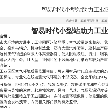
智易时代小型站助力工业
点击次数：2028 更新时间：2021-0
智易时代小型站助力工业
背景：
市大环境的发展中，工业园区污染严重，空气质量越来越差。我
金、窑炉与锅炉、机电制造业，还有大量汽修喷漆、建材生产窑
这种废气强烈的刺激人体某些器官，使人眼眶发红、流泪、咽喉
危及人的生命。且大型工业园区的下风向地区污染通常较为严重
介绍：
工业园区空气环境质量监测项目，可选用智易时代自主研发的
Z
国标法、专业化在线监测大气环境的小型仪器。全套系统由
SO
2
分析仪、
PM10
自动分析仪、气象监测仪、数据采集器和中心站
痕量污染物的浓度、颗粒物浓度、风向、风速、气压及温湿度等
可将此监测站立于工业园区内，实时监测环境数据，使监测的数
置则会发出预警，方便相关部门做到有效监管。
特点：