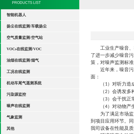
PRODUCTS LIST
智能机器人
扬尘在线监测/车载扬尘
空气质量监测/空气站
工业生产噪音、
VOCs在线监测/VOC
了进一步减少噪音污
油烟在线监测/烟气
策，对噪声监测标准
近年来，噪音污
工况在线监测
面：
机动车尾气遥测系统
（
）对听力造
1
（
）会诱发多
2
污染源监控
（
）会干扰正
3
噪声在线监测
（
）对动物产
4
为了满足市场监
气象监测
到项目应用环节。同
我司设备在性能及质
其他