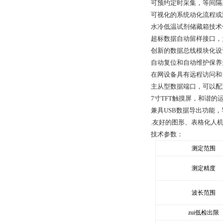
可预约定时采集，等间隔
可视化的系统动化流程或
水冷低温试剂储藏箱技术
超标数据自动留样接口，
创新的数据总线模块化设
自动复位和自动维护保养
在网设备具有远程访问和
主从型数据端口，可以配
7
寸
TFT
触摸屏，和谐的
兼具
USB
数据导出功能，
.
友好的图形、表格化人
技术参数：
测定范围
测定精度
波长范围
zui低检出限