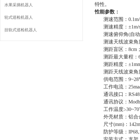
特性
。
水果采摘机器人
性能参数：
轮式巡检机器人
测速范围
：
0.1m
测速精度：±1m
挂轨式巡检机器人
测速俯仰角(自动补
测速天线波束角度：
测距盲区：8cm
测距最大量程：6
测距精度：±1m
测距天线波束角度
供电范围：9~28
工作电流：25ma
通讯接口：RS485
通讯协议：Modbus(
工作温度:-30~7
外壳材质：铝合金
尺寸(mm)：142m
防护等级：IP68,1
安装方式：支架