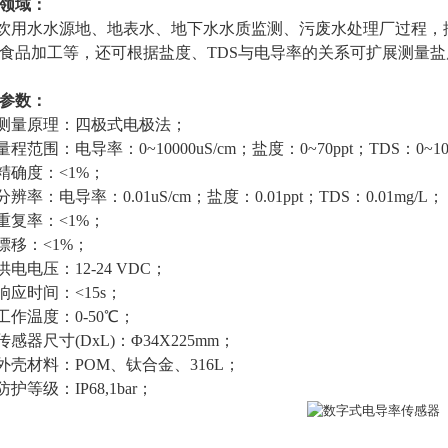
领域：
饮用水水源地、地表水、地下水水质监测、污废水处理厂过程，
食品加工等，
还可
根据盐度、TDS与电导率的关系可扩展测量
参数：
测量原理：
四极式电极
法
；
量程范围：
电导率：
0~
10000uS/cm
；
盐度：0~70ppt；TDS：0~10
精确度：<
1%
；
分辨率：
电导率：0.01uS/cm
；
盐度：0.01ppt；TDS：0.01mg/L
；
重复率：<
1%
；
漂移：<
1%
；
供电电压：12-24 VDC；
响应时间：<
15
s
；
工作
温度
：0-50℃
；
传感器尺寸(DxL)：Φ34X225
mm
；
外壳
材料：POM
、
钛合金、316L
；
防护等级：IP68,
1
bar
；