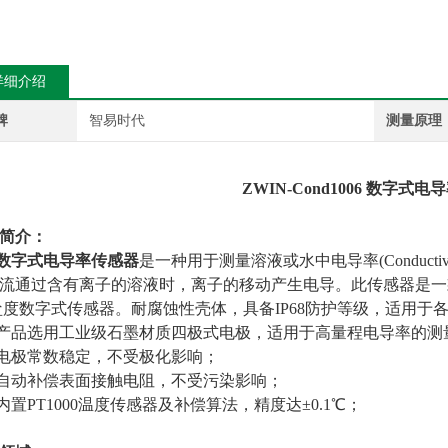
详细介绍
牌
智易时代
测量原理
ZWIN-Cond1006
数字式电导
简介：
数字式电导率传感器
是一种用于测量溶液或水中电导率(Conductivi
流通过含有离子的溶液时，离子的移动产生电导。
此传感器是一款
盐度数字式传感器。耐腐蚀性壳体，
具备
IP68防护等级，适用于
产品
选用工业级石墨材质四极式电极，适用于高量程电导率的测
电极常数稳定，不受极化影响；
自动补偿表面接触电阻，不受污染影响；
内置PT1000温度传感器及补偿算法，精度达±0.1℃；