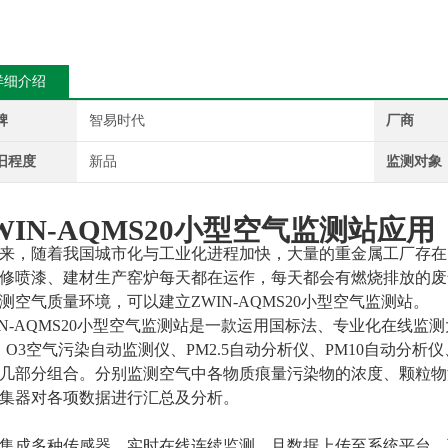
详细介绍
牌
智易时代
厂商
旧程度
新品
监测对象
WIN-AQMS20
小型空气监测站应用
来，
随着
我国城市化与工业化进程加快，
大量的重金属工厂存在
修喷漆、建材生产窑炉每天都在运作，每天都会有燃烧排放的废
测空气质量环境，可以建立
ZWIN-AQMS20
小型空气监测站。
N-AQMS20
小型空气监测站是一款运用国标法、专业化在线监测
、
O3
空气污染自动监测仪、
PM2.5
自动分析仪、
PM10
自动分析仪
几部分组合。分别监测空气中各物质痕量污染物的浓度、颗粒物
集器对各项数据进行汇总及分析。
集成多种传感器，实时在线连续监测，且数据上传至系统平台，