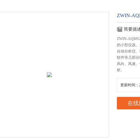
ZWIN-A
简要描
ZWIN-A
的小型仪器。全
自动分析仪、
软件等几部分
风向、风速、
析。
更新时间：20
在线