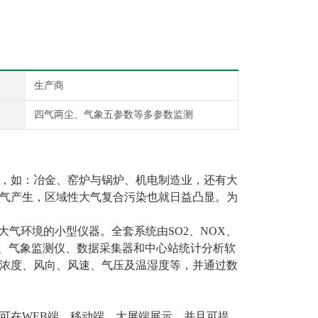
生产商
四气两尘、气象五参数等多参数监测
，
如
：
冶金、窑炉与锅炉、机电制造业，还有大
气产生
，
区域性大气
复合
污染也就日益凸显。
为
大气环境的小型仪器。全套系统由
SO2
、
NOX
、
、气象监测仪、数据采集器和中心站统计分析软
浓度、风向、风速、气压及温湿度等，并通过数
可在
WEB
端、移动端、大屏端展示，并且可提