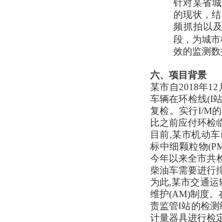
针对
某
省城
的现状，结
频抓拍以
段，为城市
效
的监测数
六、项目背景
某
市自2018年
车辆在环检线(I
复检。实行I/M
比之前应付环检
目前,
某
市机动车
标中细颗粒物(PM
今年以来全市共检验
柴油车需要进行
为此,
某
市交通运
维护(AM)制度
责监管Ⅰ站的检测
计量器具进行检