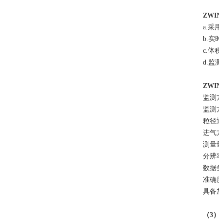
ZWI
a.
b.
c.
d.
ZWI
监测
监测
粒径
进气
测量量
分辨率
数据
准确
具备
（
3