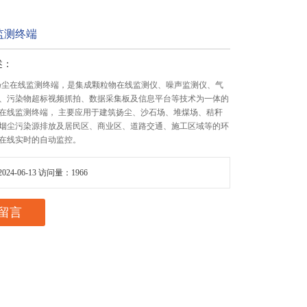
监测终端
述：
C06扬尘在线监测终端，是集成颗粒物在线监测仪、噪声监测仪、气
、污染物超标视频抓拍、数据采集板及信息平台等技术为一体的
在线监测终端， 主要应用于建筑扬尘、沙石场、堆煤场、秸秆
烟尘污染源排放及居民区、商业区、道路交通、施工区域等的环
在线实时的自动监控。
24-06-13 访问量：1966
留言