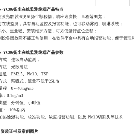
N-YC06
扬尘在线监测终端
产品特点
采用激光散射法测量扬尘颗粒物，响应速度快、量程范围宽；
实时在线监测，具有自动监控及报警功能，也可联动雾炮、喷淋系统；
体积小、重量轻、安装维护方便，可方便进行点位迁移；
监测设备因故障不能正常使用，在软件平台中具有自动报警功能，便于管理
N-YC06
扬尘在线监测终端
产品参数
方式：连续自动监测，
方法：光散射法
通道：
PM2.5、PM10、TSP
方式：泵吸式，流量不低于25L/h
程：0～40mg/m3
：0.1ug/m3
类型：分钟值、小时值
度：±10%以内
加热除湿功能、校准功能、浓度报警功能、以及 PM10切割头等技术
）资质证书及案例图片