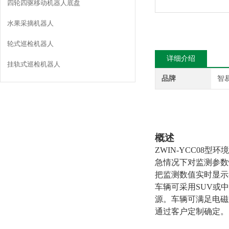
四轮四驱移动机器人底盘
水果采摘机器人
轮式巡检机器人
详细介绍
挂轨式巡检机器人
品牌
智
概述
ZWIN-YCC08
型环境
急
情况
下对监测参数
把
监测数值
实时显示
车辆可采用
SUV
或
中
源。车辆可满足电磁
通过客户定制确定。