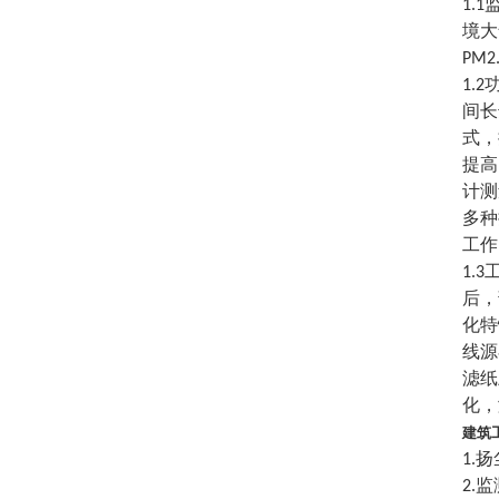
1.
境大
PM
1.
间长
式，
提高
计测
多种
工作
1.
后，
化特
线源
滤纸
化，
建筑
1.
2.