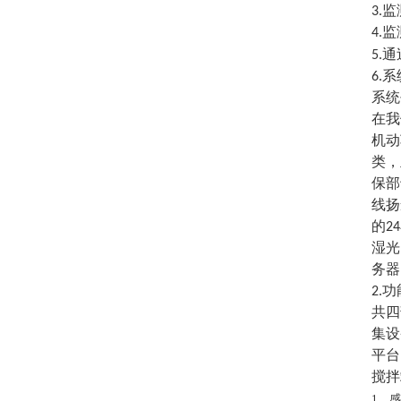
3.
4.
5.
6.
系统
在我
机动
类，
保部
线扬
的2
湿光
务器
2.
共四
集设
平台
搅拌
1、