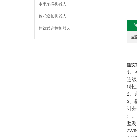
水果采摘机器人
轮式巡检机器人
挂轨式巡检机器人
品
建筑
1、
连续
特性
2、
3、
计分
理。
监测
ZW