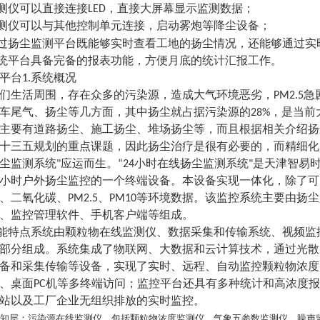
监测仪可以直接连接LED，直接大屏幕显示监测数据；
监测仪可以与其他控制单元连接，启动雾炮等降尘设备；
通过扬尘监测平台既能够实时查看工地的扬尘情况，还能够通过
系统平台具备完备的报表功能，方便月底的统计汇报工作。
平台1.系统概况
们生活周围，存在众多的污染源，造成大气环境恶劣，PM2.5
车尾气、扬尘等几方面，其中扬尘就占据污染源的28%，是当
主要有道路扬尘、施工扬尘、堆场扬尘等，而且根据相关介绍扬
十三五规划的重点课题，因此扬尘治疗是很有必要的，而精细化
尘监测系统"应运而生。“24小时在线扬尘监测系统"是天津智
4小时户外扬尘监控的一个终端设备。本设备实现一体化，除了
、二氧化碳、PM2.5、PM10等环境数据。该监控系统主要由
、监控管理软件、手机客户端等组成。
功能特点系统由颗粒物在线监测仪、数据采集和传输系统、视频
部分组成。系统集成了物联网、大数据和云计算技术，通过光散
备和采集传输等设备，实现了实时、远程、自动监控颗粒物浓度
、桌面PC机等多终端访问；监控平台还具有多种统计和高浓度
站以及工厂企业无组织排放的实时监控。
感知层：污染源在线监测仪，包括颗粒物浓度监测仪、气象五参数监测仪、噪声