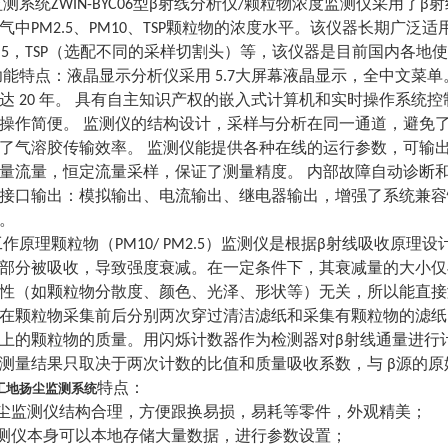
1监测系统ZWIN-BYC06型β射线分析仪/颗粒物浓度监测仪采
气中PM2.5、PM10、TSP颗粒物的浓度水平。该仪器长期广泛
2.5，TSP（选配不同的采样切割头）等，该仪器是目前国内各
2功能特点：液晶显示分析仪采用 5.7大屏幕液晶显示，全中文菜
达 20 年。 具有自主知识产权的嵌入式计算机和实时操作系统
操作简便。 监测仪的结构设计，采样与分析在同一通道，避免了走
了气溶胶传输效率。 监测仪能提供各种在线的运行参数，可输
量流量，恒定流量采样，保证了测量精度。 内部故障自动诊断
接口输出：模拟输出、电流输出、继电器输出，增强了系统兼容
。
3工作原理颗粒物（PM10/ PM2.5）监测仪是根据β射线吸收
部分被吸收，导致强度衰减。在一定条件下，其衰减量的大小仅
性（如颗粒物分散度、颜色、光泽、形状等）无关，所以能直接
在颗粒物采集前后分别两次穿过清洁滤纸和采集有颗粒物的滤纸
上的颗粒物的质量。用闪烁计数器作为检测器对β射线通量进行计
测量结果只取决于两次计数的比值和质量吸收系数，与 β源的原
工地扬尘监测系统
特点：
扬尘监测仪结构合理，方便跟换易损，易耗等零件，外观精美；
监测仪本身可以本地存储大量数据，进行参数设置；