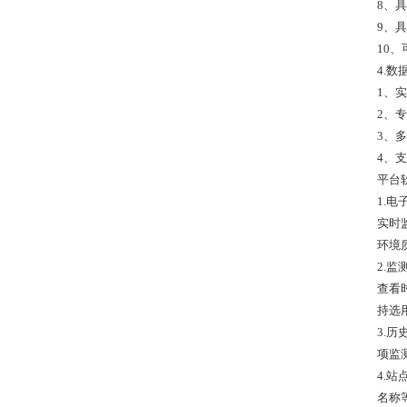
8、
9、
10
4.数
1、
2、
3、
4、
平台
1.
实时
环境
2.
查看
持选用
3.
项监
4.
名称