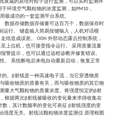
用了β射线衰减的原理对粒子进行监测，可以实时监测环
适用于环境空气颗粒物的浓度监测，如PM10，
地使用最成功的一套监测平台系统。
单。 数据存储数据存储量可达百万个，数据保存时
控制运行。 键盘输入简易按键输入，人机对话模
纸造成误差。 ODH 外部动态露点控制系统，
出至上位机，也可接受指令运行。 采用质量流量
和报警提示，也可以通过远程诊断并修复错误。
性。 系统断电后来电自动重新启动，恢复正常
原理设计的。β射线是一种高速电子流，当它穿透物质
与吸收物质的质量有关，而与吸收物质的其它物
测量大气颗粒物的质量浓度。将强度恒定的β射
，根据两次β射线被吸收的变化量来求得收集在
数，其计数频率的变化可表征 β射线强度的变
始强度无关。射线法颗粒物浓度监测仪 原理框图