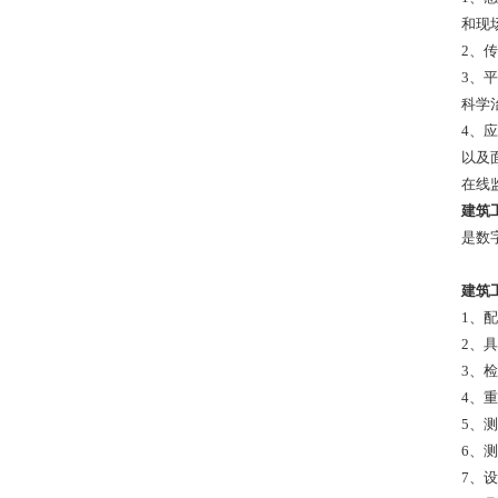
和现
2、
3、
科学
4、
以及
在线
建筑
是数
建筑
1、
2、具
3、检
4、
5、测
6、测
7、