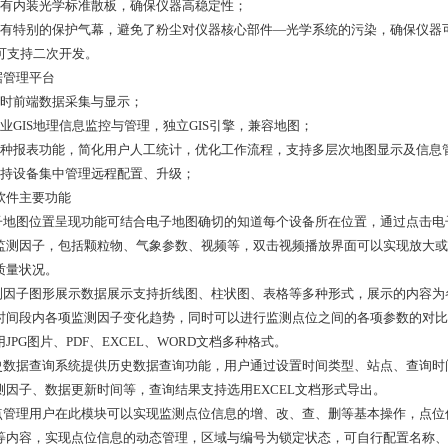
具有内装光学标准散板，确保仪器高稳定性；
具有特别的保护气幕，避免了粉尘对仪器核心部件—光学系统的污染，确保仪器
、可支持二次开发。
据管理平台
实时前端数据采集与显示；
专业GIS地理信息监控与管理，独立GIS引擎，兼容地图；
多种报表功能，简化用户人工统计，优化工作流程，支持多层次地图显示及信息
支持设备集中管理远程配置、升级；
软件主要功能
电子地图位置呈现功能可结合电子地图确切的知道每个设备所在位置，通过点击
监测因子，包括颗粒物、气象参数、视频等，双击视频播放界面可以实现放大或
质量状况。
监测因子图形展示数据展示支持折线图、柱状图、表格等多种形式，展示的内容
时间段内各项监测因子变化趋势，同时可以进行监测点位之间的各项参数的对比
JPG图片、PDF、EXCEL、WORD文档多种格式。
历史数据查询系统提供历史数据查询功能，用户通过设置时间类型、站点、查询
测因子、数据更新时间等，查询结果支持选用EXCEL文档形式导出。
站点管理用户在此模块可以实现监测点位信息的增、改、查、删等基本操作，点位
等内容，实现点位信息的动态管理，区域与编号为锁定状态，可自行配置名称、