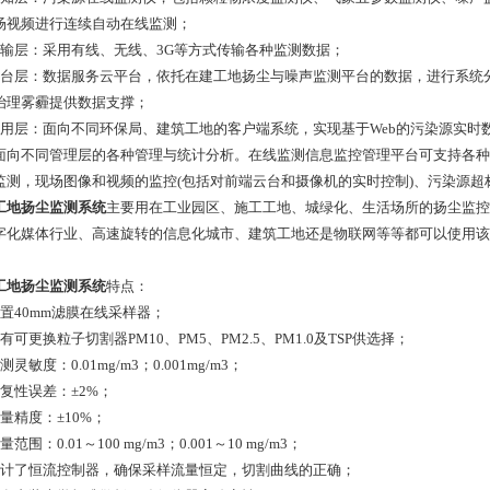
场视频进行连续自动在线监测；
传输层：采用有线、无线、3G等方式传输各种监测数据；
平台层：数据服务云平台，依托在建工地扬尘与噪声监测平台的数据，进行系统
治理雾霾提供数据支撑；
应用层：面向不同环保局、建筑工地的客户端系统，实现基于Web的污染源实
面向不同管理层的各种管理与统计分析。在线监测信息监控管理平台可支持各种
监测，现场图像和视频的监控(包括对前端云台和摄像机的实时控制)、污染源
工地扬尘监测系统
主要用在工业园区、施工工地、城绿化、生活场所的扬尘监控
字化媒体行业、高速旋转的信息化城市、建筑工地还是物联网等等都可以使用该
工地扬尘监测系统
特点：
配置40mm滤膜在线采样器；
有可更换粒子切割器PM10、PM5、PM2.5、PM1.0及TSP供选择；
测灵敏度：0.01mg/m3；0.001mg/m3；
重复性误差：±2%；
量精度：±10%；
量范围：0.01～100 mg/m3；0.001～10 mg/m3；
设计了恒流控制器，确保采样流量恒定，切割曲线的正确；