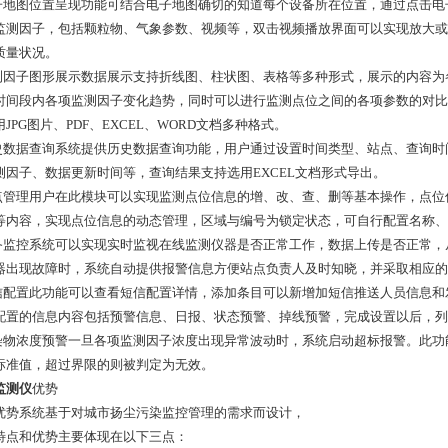
电子地图位置呈现功能可结合电子地图确切的知道每个设备所在位置，通过点击
监测因子，包括颗粒物、气象参数、视频等，双击视频播放界面可以实现放大或
质量状况。
监测因子图形展示数据展示支持折线图、柱状图、表格等多种形式，展示的内容
时间段内各项监测因子变化趋势，同时可以进行监测点位之间的各项参数的对比
JPG图片、PDF、EXCEL、WORD文档多种格式。
历史数据查询系统提供历史数据查询功能，用户通过设置时间类型、站点、查询
测因子、数据更新时间等，查询结果支持选用EXCEL文档形式导出。
站点管理用户在此模块可以实现监测点位信息的增、改、查、删等基本操作，点位
等内容，实现点位信息的动态管理，区域与编号为锁定状态，可自行配置名称、
设备监控系统可以实现实时监视在线监测仪器是否正常工作，数据上传是否正常
器出现故障时，系统自动提供报警信息方便站点负责人及时知晓，并采取相应的
短信配置此功能可以查看短信配置详情，添加条目可以新增加短信推送人员信息
配置的信息内容包括预警信息、日报、状态预警、掉线预警，完成设置以后，列
污染物浓度预警一旦各项监测因子浓度出现异常波动时，系统启动超标报警。此
标准值，超过界限的则被判定为无效。
监测仪
优势
优势系统基于对城市扬尘污染监控管理的需求而设计，
特点和优势主要体现在以下三点：