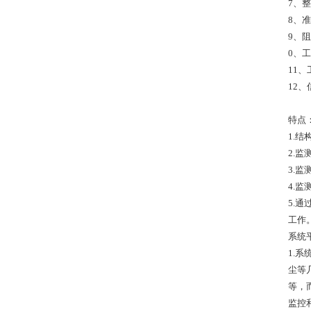
7、整
8、准
9、阻
0、工
11、
12、
特点
1.
2.
3.
4.
5.
工作
系统
1.
尘等
等，
监控