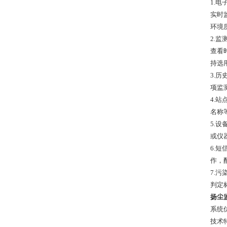
1.
实时
环境
2.
查看
持选用
3.
项监
4.
名称
5.
或仪
6.
作，
7.
判定
扬尘
系统
技术