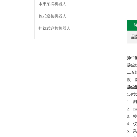
水果采摘机器人
轮式巡检机器人
挂轨式巡检机器人
品
扬尘
扬尘
二五
度、
扬尘
1.4
1、测
2、z
3、
4、仪
5、采