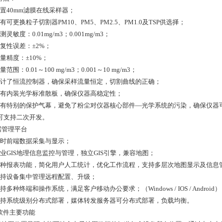
配置40mm滤膜在线采样器；
有可更换粒子切割器PM10、PM5、PM2.5、PM1.0及TSP供选择；
测灵敏度：0.01mg/m3；0.001mg/m3；
重复性误差：±2%；
量精度：±10%；
量范围：0.01～100 mg/m3；0.001～10 mg/m3；
设计了恒流控制器，确保采样流量恒定，切割曲线的正确；
具有内装光学标准散板，确保仪器高稳定性；
具有特别的保护气幕，避免了粉尘对仪器核心部件—光学系统的污染，确保仪器
、可支持二次开发。
据管理平台
实时前端数据采集与显示；
专业GIS地理信息监控与管理，独立GIS引擎，兼容地图；
多种报表功能，简化用户人工统计，优化工作流程，支持多层次地图显示及信息
支持设备集中管理远程配置、升级；
持多种终端和操作系统，满足客户移动办公要求；（Windows / IOS / Android）
支持系统级别分布式部署，媒体转发服务器可分布式部署，负载均衡。
软件主要功能