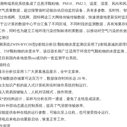
监测终端系统系统集成了总悬浮颗粒物、PM10、PM2.5、温度、湿度、风向和
空气质量数据，超过报警值时还能自动启动监控设备，具有多参数、实时性、智
通过传感网、无线网、因特网这三大网络传输传输数据，快速便捷地更新实时监
基于云计算的数据中心平台汇集了不同区域、不同时段的监测数据，具有海量存
工作，同时也为建立工地环境污染控制标准积累数据，以推动对空气污染的长效管理。
监测仪
1监测系统ZWIN-BYC06型β射线分析仪/颗粒物浓度监测仪采用了β射线衰减的
10、TSP颗粒物的浓度水平。该仪器长期广泛适用于环境空气颗粒物的浓度监测，如
是目前国内各地使用zui成功的一套监测平台系统。
功能特点
显示分析仪采用 5.7"大屏幕液晶显示，全中文菜单。
存储数据存储量可达百万个，数据保存时间长达 20 年。
自主知识产权的嵌入式计算机和实时操作系统控制运行。
输入简易按键输入，人机对话模式，操作简便。
仪*的结构设计，采样与分析在同一通道，避免了走纸造成误差。
 ODH 外部动态露点控制系统，提高了气溶胶传输效率。
仪能提供各种在线的运行参数，可输出至上位机，也可接受指令运行。
断电后来电自动重新启动，恢复正常工作。
工作原理