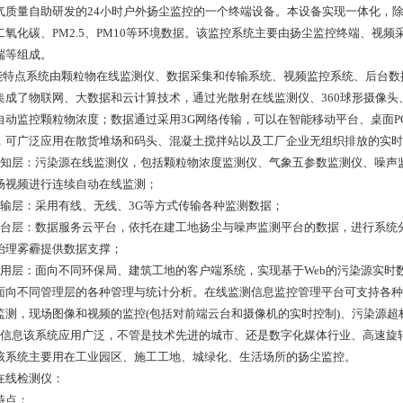
气质量自助研发的24小时户外扬尘监控的一个终端设备。本设备实现一体化，
二氧化碳、PM2.5、PM10等环境数据。该监控系统主要由扬尘监控终端、视
端等组成。
功能特点系统由颗粒物在线监测仪、数据采集和传输系统、视频监控系统、后台
集成了物联网、大数据和云计算技术，通过光散射在线监测仪、360球形摄像
自动监控颗粒物浓度；数据通过采用3G网络传输，可以在智能移动平台、桌面
，可广泛应用在散货堆场和码头、混凝土搅拌站以及工厂企业无组织排放的实时
感知层：污染源在线监测仪，包括颗粒物浓度监测仪、气象五参数监测仪、噪声
场视频进行连续自动在线监测；
传输层：采用有线、无线、3G等方式传输各种监测数据；
平台层：数据服务云平台，依托在建工地扬尘与噪声监测平台的数据，进行系统
治理雾霾提供数据支撑；
应用层：面向不同环保局、建筑工地的客户端系统，实现基于Web的污染源实
面向不同管理层的各种管理与统计分析。在线监测信息监控管理平台可支持各种
监测，现场图像和视频的监控(包括对前端云台和摄像机的实时控制)、污染源
品信息该系统应用广泛，不管是技术先进的城市、还是数字化媒体行业、高速旋
该系统主要用在工业园区、施工工地、城绿化、生活场所的扬尘监控。
在线检测仪：
特点：