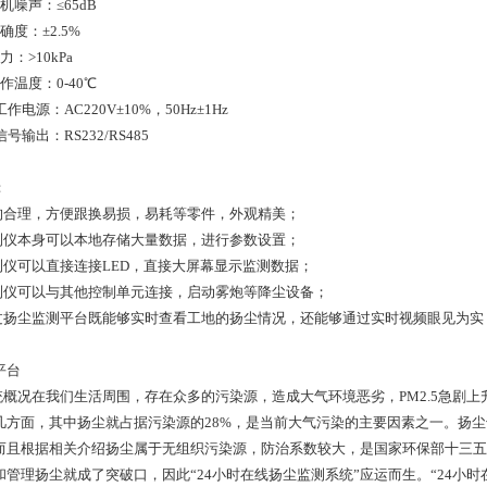
机噪声：≤65dB
确度：±2.5%
力：>10kPa
作温度：0-40℃
工作电源：AC220V±10%，50Hz±1Hz
信号输出：RS232/RS485
：
结构合理，方便跟换易损，易耗等零件，外观精美；
监测仪本身可以本地存储大量数据，进行参数设置；
监测仪可以直接连接LED，直接大屏幕显示监测数据；
监测仪可以与其他控制单元连接，启动雾炮等降尘设备；
通过扬尘监测平台既能够实时查看工地的扬尘情况，还能够通过实时视频眼见为实
。
平台
系统概况在我们生活周围，存在众多的污染源，造成大气环境恶劣，PM2.5急剧
几方面，其中扬尘就占据污染源的28%，是当前大气污染的主要因素之一。扬
而且根据相关介绍扬尘属于无组织污染源，防治系数较大，是国家环保部十三五
和管理扬尘就成了突破口，因此“24小时在线扬尘监测系统”应运而生。“24小