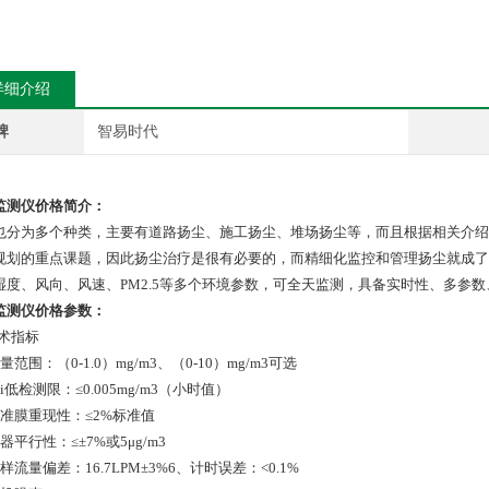
详细介绍
牌
智易时代
监测仪价格
简介：
也分为多个种类，主要有道路扬尘、施工扬尘、堆场扬尘等，而且根据相关介绍
规划的重点课题，因此扬尘治疗是很有必要的，而精细化监控和管理扬尘就成了
湿度、风向、风速、PM2.5等多个环境参数，可全天监测，具备实时性、多参
监测仪价格
参数：
技术指标
量范围：（0-1.0）mg/m3、（0-10）mg/m3可选
ui低检测限：≤0.005mg/m3（小时值）
校准膜重现性：≤2%标准值
器平行性：≤±7%或5μg/m3
样流量偏差：16.7LPM±3%6、计时误差：<0.1%