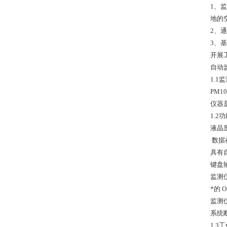
1、
地的
2、
3、
开展
自动
1.
PM
仪器
1.2
液晶
数据
具有
键盘
监测
*的
监测
系统
1.3