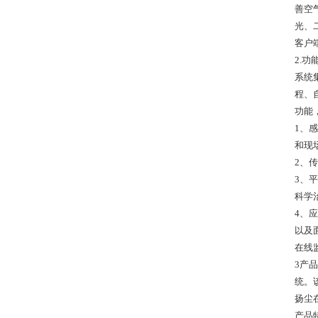
善空
光、
客户
2.
系统
程、
功能
1、
和现
2、
3、
科学
4、
以及
在线
3产
统。
扬尘
产品