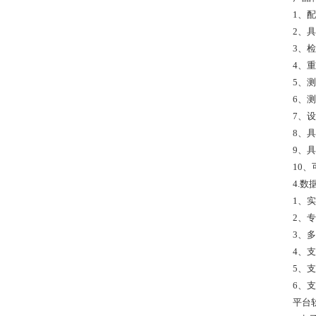
1、
2、具
3、检
4、
5、测
6、测
7、
8、
9、
10
4.数
1、
2、
3、
4、
5、支
6、
平台