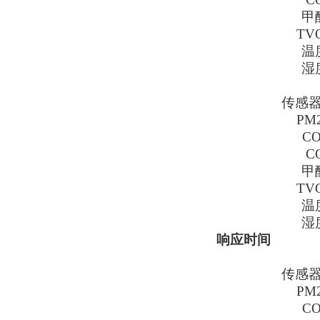
甲
TV
温
湿
传感
PM2
CO
C
甲
TV
温
湿
响应时间
传感
PM2
CO