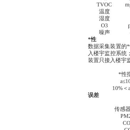
TVOC
m
温度
湿度
O3
噪声
*性
数据采集装置的*
入楼宇监控系统
装置只接入楼宇
*性
a≤1
10%＜a
误差
传感
PM2
CO
C